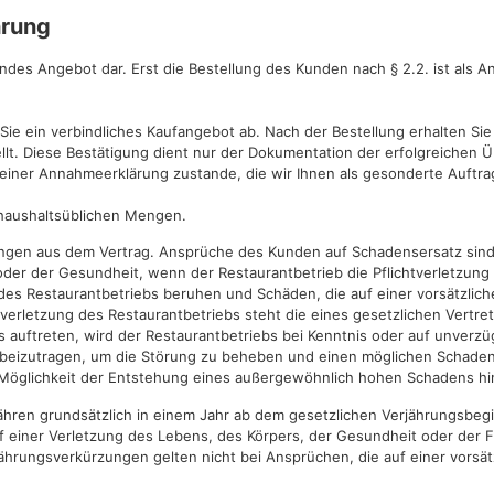
hrung
dendes Angebot dar. Erst die Bestellung des Kunden nach § 2.2. ist als
Sie ein verbindliches Kaufangebot ab. Nach der Bestellung erhalten Sie 
lt. Diese Bestätigung dient nur der Dokumentation der erfolgreichen Ü
einer Annahmeerklärung zustande, die wir Ihnen als gesonderte Auftr
 haushaltsüblichen Mengen.
chtungen aus dem Vertrag. Ansprüche des Kunden auf Schadensersatz s
er der Gesundheit, wenn der Restaurantbetrieb die Pflichtverletzung z
g des Restaurantbetriebs beruhen und Schäden, die auf einer vorsätzlic
tverletzung des Restaurantbetriebs steht die eines gesetzlichen Vertret
 auftreten, wird der Restaurantbetriebs bei Kenntnis oder auf unverzü
e beizutragen, um die Störung zu beheben und einen möglichen Schaden 
die Möglichkeit der Entstehung eines außergewöhnlich hohen Schadens h
ähren grundsätzlich in einem Jahr ab dem gesetzlichen Verjährungsbe
auf einer Verletzung des Lebens, des Körpers, der Gesundheit oder der
ährungsverkürzungen gelten nicht bei Ansprüchen, die auf einer vorsätz