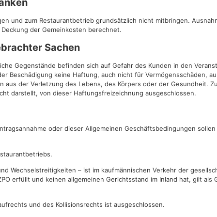
ränken
en und zum Restaurantbetrieb grundsätzlich nicht mitbringen. Ausnah
zur Deckung der Gemeinkosten berechnet.
ebrachter Sachen
liche Gegenstände befinden sich auf Gefahr des Kunden in den Verans
der Beschädigung keine Haftung, auch nicht für Vermögensschäden, auß
 aus der Verletzung des Lebens, des Körpers oder der Gesundheit. Zud
icht darstellt, von dieser Haftungsfreizeichnung ausgeschlossen.
ntragsannahme oder dieser Allgemeinen Geschäftsbedingungen sollen i
estaurantbetriebs.
und Wechselstreitigkeiten – ist im kaufmännischen Verkehr der gesellsch
O erfüllt und keinen allgemeinen Gerichtsstand im Inland hat, gilt als 
ufrechts und des Kollisionsrechts ist ausgeschlossen.