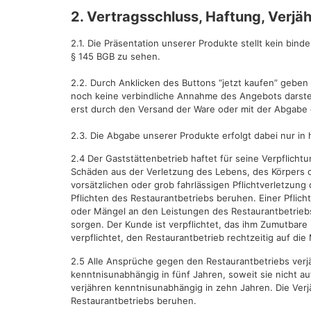
2. Vertragsschluss, Haftung, Verjä
2.1. Die Präsentation unserer Produkte stellt kein bin
§ 145 BGB zu sehen.
2.2. Durch Anklicken des Buttons “jetzt kaufen” geben 
noch keine verbindliche Annahme des Angebots darstel
erst durch den Versand der Ware oder mit der Abgabe 
2.3. Die Abgabe unserer Produkte erfolgt dabei nur in
2.4 Der Gaststättenbetrieb haftet für seine Verpfli
Schäden aus der Verletzung des Lebens, des Körpers od
vorsätzlichen oder grob fahrlässigen Pflichtverletzun
Pflichten des Restaurantbetriebs beruhen. Einer Pflich
oder Mängel an den Leistungen des Restaurantbetriebs
sorgen. Der Kunde ist verpflichtet, das ihm Zumutbar
verpflichtet, den Restaurantbetrieb rechtzeitig auf 
2.5 Alle Ansprüche gegen den Restaurantbetriebs verj
kenntnisunabhängig in fünf Jahren, soweit sie nicht 
verjähren kenntnisunabhängig in zehn Jahren. Die Verj
Restaurantbetriebs beruhen.