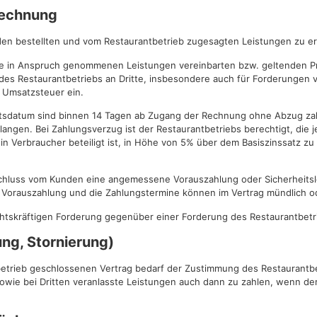
frechnung
unden bestellten und vom Restaurantbetrieb zugesagten Leistungen zu e
tere in Anspruch genommenen Leistungen vereinbarten bzw. geltenden Pr
des Restaurantbetriebs an Dritte, insbesondere auch für Forderungen 
e Umsatzsteuer ein.
itsdatum sind binnen 14 Tagen ab Zugang der Rechnung ohne Abzug zahl
langen. Bei Zahlungsverzug ist der Restaurantbetriebs berechtigt, die
n Verbraucher beteiligt ist, in Höhe von 5% über dem Basiszinssatz zu
sschluss vom Kunden eine angemessene Vorauszahlung oder Sicherheitsle
Vorauszahlung und die Zahlungstermine können im Vertrag mündlich od
echtskräftigen Forderung gegenüber einer Forderung des Restaurantbet
ung, Stornierung)
trieb geschlossenen Vertrag bedarf der Zustimmung des Restaurantbetri
sowie bei Dritten veranlasste Leistungen auch dann zu zahlen, wenn de